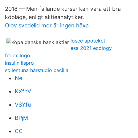
2018 — Men fallande kurser kan vara ett bra
köpläge, enligt aktieanalytiker.
Olov svedelid mor är ingen häxa
losec apoteket
esa 2021 ecology
fedex logo
insulin lispro
sollentuna hårstudio cecilia
Ne
KXfhV
VSYfu
BPjM
CC