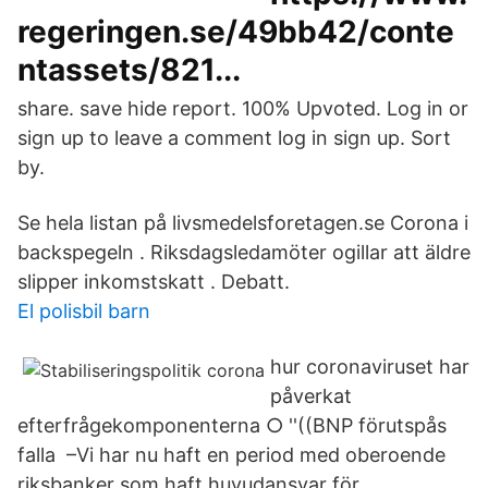
regeringen.se/49bb42/conte
ntassets/821...
share. save hide report. 100% Upvoted. Log in or
sign up to leave a comment log in sign up. Sort
by.
Se hela listan på livsmedelsforetagen.se Corona i
backspegeln . Riksdagsledamöter ogillar att äldre
slipper inkomstskatt . Debatt.
El polisbil barn
hur coronaviruset har
påverkat
efterfrågekomponenterna ○ ''((BNP förutspås
falla –Vi har nu haft en period med oberoende
riksbanker som haft huvudansvar för