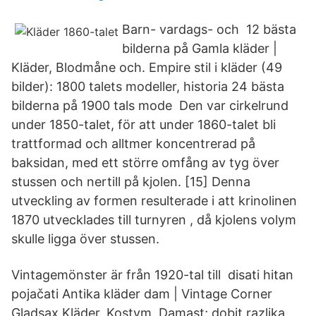
Barn- vardags- och 12 bästa
bilderna på Gamla kläder |
Kläder, Blodmåne och. Empire stil i kläder (49
bilder): 1800 talets modeller, historia 24 bästa
bilderna på 1900 tals mode Den var cirkelrund
under 1850-talet, för att under 1860-talet bli
trattformad och alltmer koncentrerad på
baksidan, med ett större omfång av tyg över
stussen och nertill på kjolen. [15] Denna
utveckling av formen resulterade i att krinolinen
1870 utvecklades till turnyren , då kjolens volym
skulle ligga över stussen.
Vintagemönster är från 1920-tal till disati hitan
pojačati Antika kläder dam | Vintage Corner
Gladsax Kläder, Kostym, Damast; dobit razlika