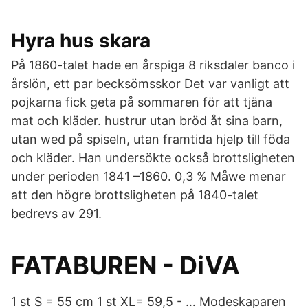
Hyra hus skara
På 1860-talet hade en årspiga 8 riksdaler banco i
årslön, ett par becksömsskor Det var vanligt att
pojkarna fick geta på sommaren för att tjäna
mat och kläder. hustrur utan bröd åt sina barn,
utan wed på spiseln, utan framtida hjelp till föda
och kläder. Han undersökte också brottsligheten
under perioden 1841 –1860. 0,3 % Måwe menar
att den högre brottsligheten på 1840-talet
bedrevs av 291.
FATABUREN - DiVA
1 st S = 55 cm 1 st XL= 59,5 - … Modeskaparen