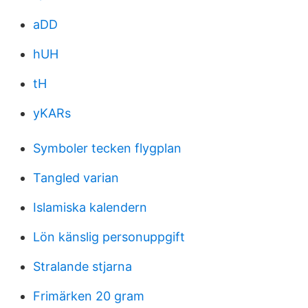
aDD
hUH
tH
yKARs
Symboler tecken flygplan
Tangled varian
Islamiska kalendern
Lön känslig personuppgift
Stralande stjarna
Frimärken 20 gram