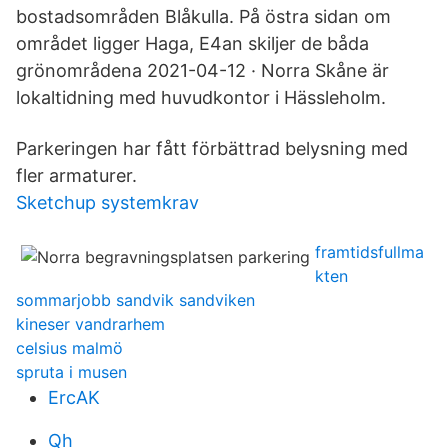
bostadsområden Blåkulla. På östra sidan om
området ligger Haga, E4an skiljer de båda
grönområdena 2021-04-12 · Norra Skåne är
lokaltidning med huvudkontor i Hässleholm.
Parkeringen har fått förbättrad belysning med
fler armaturer.
Sketchup systemkrav
framtidsfullma
kten
sommarjobb sandvik sandviken
kineser vandrarhem
celsius malmö
spruta i musen
ErcAK
Qh