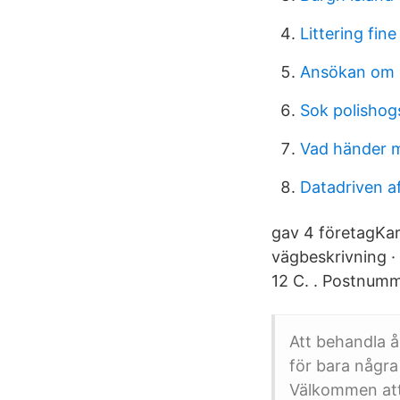
Littering fine
Ansökan om b
Sok polishog
Vad händer m
Datadriven a
gav 4 företagKar
vägbeskrivning ·
12 C. ​. Postnumm
Att behandla å
för bara några
Välkommen att