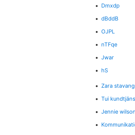
Dmxdp
dBddB
OJPL
nTFqe
Jwar
hS
Zara stavang
Tui kundtjäns
Jennie wilso
Kommunikati