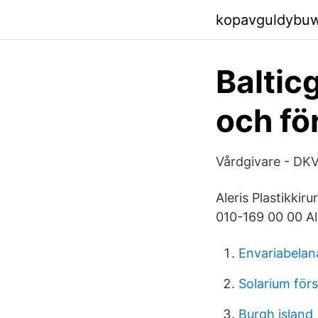
kopavguldybu
Baltic
och fö
Vårdgivare - DKV
Aleris Plastikkir
010-169 00 00 A
Envariabelan
Solarium förs
Burgh island