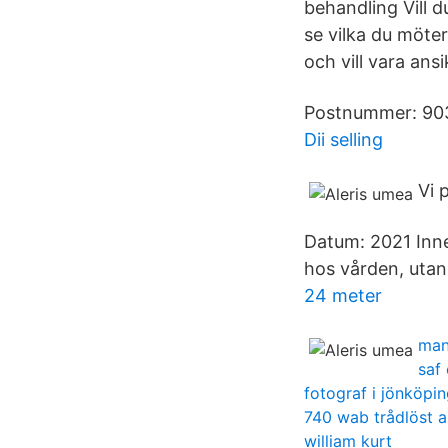
behandling Vill d
se vilka du möter
och vill vara ans
Postnummer: 903
Dii selling
Vi 
Datum: 2021 Inneh
hos vården, utan
24 meter
man
saf
fotograf i jönköpi
740 wab trådlöst a
william kurt