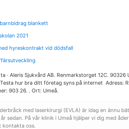
arnbidrag blankett
skolan 2021
ed hyreskontrakt vid dödsfall
ffärsutveckling
ta · Aleris Sjukvård AB. Renmarkstorget 12C. 90326
 Testa hur bra ditt företag syns på internet Adress:
er: 903 26. ​. Ort: Umeå.
derbråck med laserkirurgi (EVLA) är idag en ännu bä
 år sedan. På vår klinik i Umeå hjälper vi dig med åde
 kontakta oss.