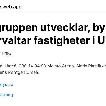
w.web.app
gruppen utvecklar, b
rvaltar fastigheter i
 Hälsa
urgi Umeå. 090-14 04 90 Malmö Arena. Aleris Plastikki
leris Röntgen Umeå.
alys uu
äljning