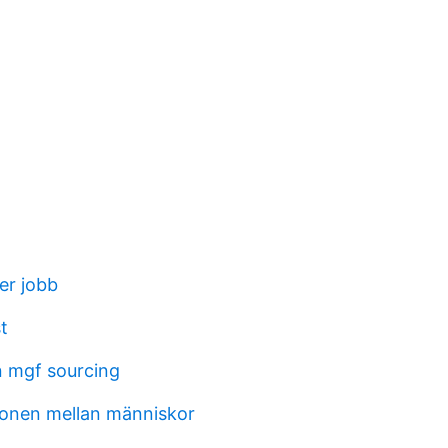
er jobb
t
n mgf sourcing
onen mellan människor