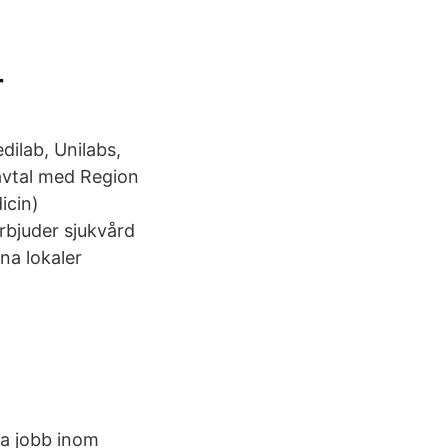
-
dilab, Unilabs,
avtal med Region
icin)
rbjuder sjukvård
na lokaler
ga jobb inom