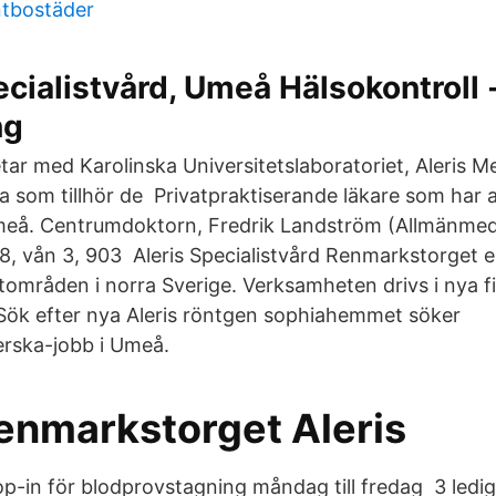
ntbostäder
cialistvård, Umeå Hälsokontroll 
ng
ar med Karolinska Universitetslaboratoriet, Aleris Me
a som tillhör de Privatpraktiserande läkare som har 
meå. Centrumdoktorn, Fredrik Landström (Allmänmed
, vån 3, 903 Aleris Specialistvård Renmarkstorget e
tområden i norra Sverige. Verksamheten drivs i nya fi
 Sök efter nya Aleris röntgen sophiahemmet söker
rska-jobb i Umeå.
Renmarkstorget Aleris
op-in för blodprovstagning måndag till fredag 3 ledi