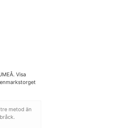
 UMEÅ. Visa
 Renmarkstorget
ttre metod än
rbråck.