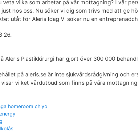
u veta vilka som arbetar på vår mottagning? I vår per
 just hos oss. Nu söker vi dig som trivs med att ge hö
iktet utåt för Aleris Idag Vi söker nu en entreprenadch
 26.
på Aleris Plastikkirurgi har gjort över 300 000 behandl
ållet på aleris.se är inte sjukvårdsrådgivning och er
 visar vilket vårdutbud som finns på våra mottagning
ga homeroom chiyo
 energy
ng
lkolås