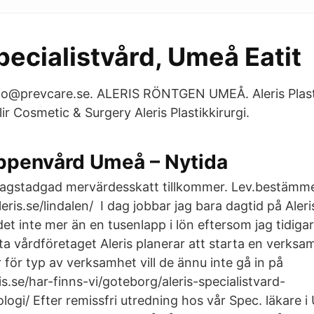
pecialistvård, Umeå Eatit
fo@prevcare.se. ALERIS RÖNTGEN UMEÅ. Aleris Plast
r Cosmetic & Surgery Aleris Plastikkirurgi.
ppenvård Umeå – Nytida
stadgad mervärdesskatt tillkommer. Lev.bestämmelse
is.se/lindalen/ I dag jobbar jag bara dagtid på Aleris
r det inte mer än en tusenlapp i lön eftersom jag tidig
ta vårdföretaget Aleris planerar att starta en verksam
 för typ av verksamhet vill de ännu inte gå in på
s.se/har-finns-vi/goteborg/aleris-specialistvard-
logi/ Efter remissfri utredning hos vår Spec. läkare 