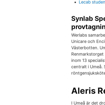
Lecab stude
Synlab Spe
provtagni
Werlabs samarbet
Unicare och Enci
Västerbotten. U
Renmarkstorget 8
inom 13 specialis
centralt i Umeå.
röntgensjuksköte
Aleris 
I Umeå är det dr