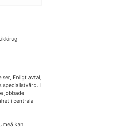
ikkirugi
r, Enligt avtal,
 specialistvård. I
are jobbade
het i centrala
i Umeå kan