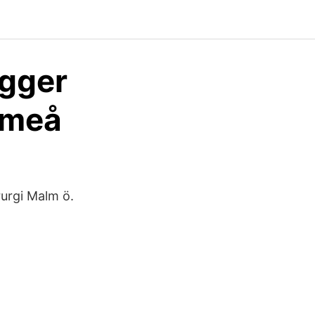
ygger
 Umeå
rurgi Malm ö.