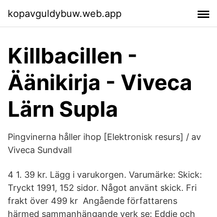
kopavguldybuw.web.app
Killbacillen -
Äänikirja - Viveca
Lärn Supla
Pingvinerna håller ihop [Elektronisk resurs] / av
Viveca Sundvall
4 1. 39 kr. Lägg i varukorgen. Varumärke: Skick:
Tryckt 1991, 152 sidor. Något använt skick. Fri
frakt över 499 kr​ Angående författarens
härmed sammanhängande verk se: Eddie och