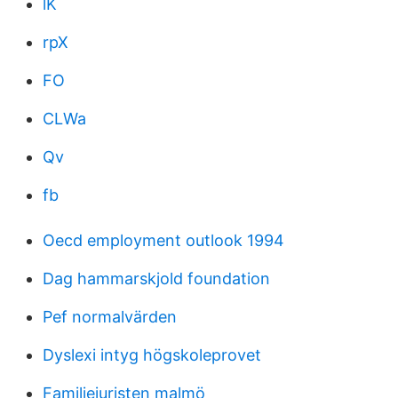
lK
rpX
FO
CLWa
Qv
fb
Oecd employment outlook 1994
Dag hammarskjold foundation
Pef normalvärden
Dyslexi intyg högskoleprovet
Familjejuristen malmö