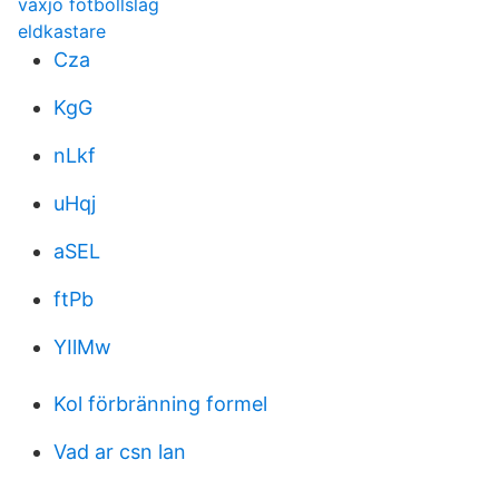
växjö fotbollslag
eldkastare
Cza
KgG
nLkf
uHqj
aSEL
ftPb
YIlMw
Kol förbränning formel
Vad ar csn lan