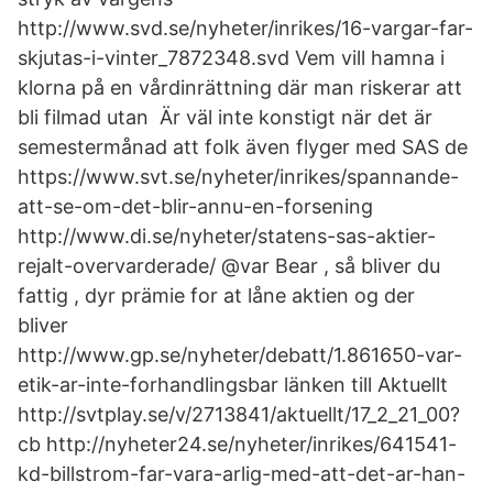
http://www.svd.se/nyheter/inrikes/16-vargar-far-
skjutas-i-vinter_7872348.svd Vem vill hamna i
klorna på en vårdinrättning där man riskerar att
bli filmad utan Är väl inte konstigt när det är
semestermånad att folk även flyger med SAS de
https://www.svt.se/nyheter/inrikes/spannande-
att-se-om-det-blir-annu-en-forsening
http://www.di.se/nyheter/statens-sas-aktier-
rejalt-overvarderade/ @var Bear , så bliver du
fattig , dyr prämie for at låne aktien og der
bliver
http://www.gp.se/nyheter/debatt/1.861650-var-
etik-ar-inte-forhandlingsbar länken till Aktuellt
http://svtplay.se/v/2713841/aktuellt/17_2_21_00?
cb http://nyheter24.se/nyheter/inrikes/641541-
kd-billstrom-far-vara-arlig-med-att-det-ar-han-