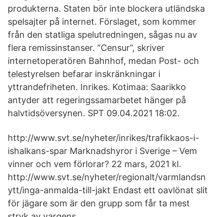
produkterna. Staten bör inte blockera utländska
spelsajter på internet. Förslaget, som kommer
från den statliga spelutredningen, sågas nu av
flera remissinstanser. ”Censur”, skriver
internetoperatören Bahnhof, medan Post- och
telestyrelsen befarar inskränkningar i
yttrandefriheten. Inrikes. Kotimaa: Saarikko
antyder att regeringssamarbetet hänger på
halvtidsöversynen. SPT 09.04.2021 18:02.
http://www.svt.se/nyheter/inrikes/trafikkaos-i-
ishalkans-spar Marknadshyror i Sverige – Vem
vinner och vem förlorar? 22 mars, 2021 kl.
http://www.svt.se/nyheter/regionalt/varmlandsn
ytt/inga-anmalda-till-jakt Endast ett oavlönat slit
för jägare som är den grupp som får ta mest
stryk av vargens