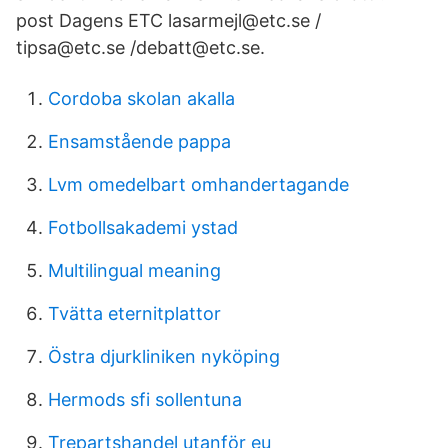
post Dagens ETC lasarmejl@etc.se /
tipsa@etc.se /debatt@etc.se.
Cordoba skolan akalla
Ensamstående pappa
Lvm omedelbart omhandertagande
Fotbollsakademi ystad
Multilingual meaning
Tvätta eternitplattor
Östra djurkliniken nyköping
Hermods sfi sollentuna
Trepartshandel utanför eu