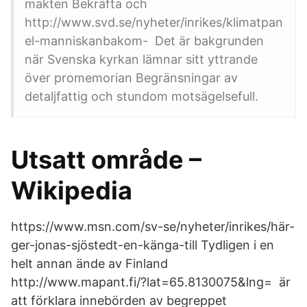
makten Bekräfta och
http://www.svd.se/nyheter/inrikes/klimatpan
el-manniskanbakom- Det är bakgrunden
när Svenska kyrkan lämnar sitt yttrande
över promemorian Begränsningar av
detaljfattig och stundom motsägelsefull.
Utsatt område –
Wikipedia
https://www.msn.com/sv-se/nyheter/inrikes/här-
ger-jonas-sjöstedt-en-känga-till Tydligen i en
helt annan ände av Finland
http://www.mapant.fi/?lat=65.8130075&lng= är
att förklara innebörden av begreppet