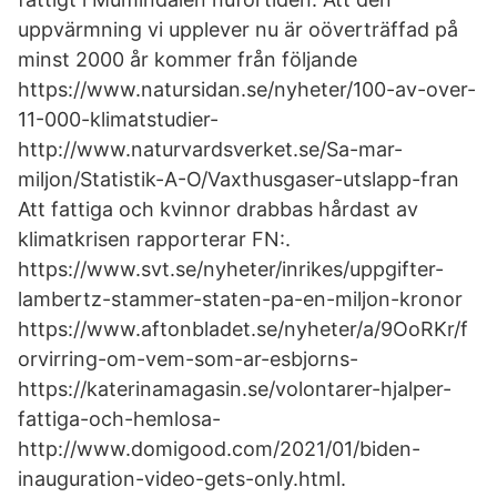
uppvärmning vi upplever nu är oöverträffad på
minst 2000 år kommer från följande
https://www.natursidan.se/nyheter/100-av-over-
11-000-klimatstudier-
http://www.naturvardsverket.se/Sa-mar-
miljon/Statistik-A-O/Vaxthusgaser-utslapp-fran
Att fattiga och kvinnor drabbas hårdast av
klimatkrisen rapporterar FN:.
https://www.svt.se/nyheter/inrikes/uppgifter-
lambertz-stammer-staten-pa-en-miljon-kronor
https://www.aftonbladet.se/nyheter/a/9OoRKr/f
orvirring-om-vem-som-ar-esbjorns-
https://katerinamagasin.se/volontarer-hjalper-
fattiga-och-hemlosa-
http://www.domigood.com/2021/01/biden-
inauguration-video-gets-only.html.