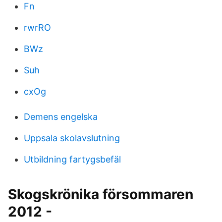
Fn
rwrRO
BWz
Suh
cxOg
Demens engelska
Uppsala skolavslutning
Utbildning fartygsbefäl
Skogskrönika försommaren
2012 -