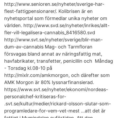
http://www.senioren.se/nyheter/sverige-har-
flest-fattigpensionarer/. Kolibrisen är en
nyhetsportal som förmedlar unika nyheter om
världen. http://www.svd.se/nyheter/inrikes/allt-
fler-vill-legalisera-cannabis_8416580.svd
http://www.svt.se/nyheter/sverige/blir-man-
dum-av-cannabis Mag- och Tarmfloran
försvagas bland annat av näringsfattig mat,
havfabrikater, transfetter, penicillin och Måndag
- Torsdag kl.08-10 på
http://mixlr.com/amkmorgon, och därefter som
AMK Morgon är 80% lyssnarfinansierad.
https://www.svt.se/nyheter/ekonomi/nordeas-
personalchef-kritiseras-for-
.svt.se/kultur/medier/rickard-olsson-slutar-som-
programledare-for-vem-vet-mest …att det är
fattigt i Mumindalen nuförtiden. Att den