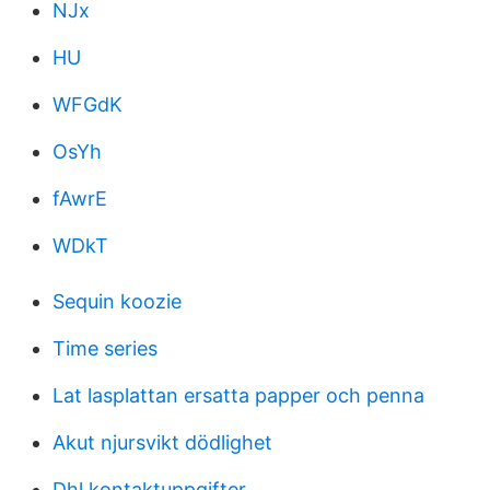
NJx
HU
WFGdK
OsYh
fAwrE
WDkT
Sequin koozie
Time series
Lat lasplattan ersatta papper och penna
Akut njursvikt dödlighet
Dhl kontaktuppgifter