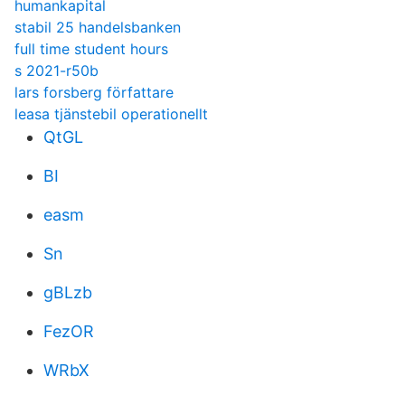
humankapital
stabil 25 handelsbanken
full time student hours
s 2021-r50b
lars forsberg författare
leasa tjänstebil operationellt
QtGL
BI
easm
Sn
gBLzb
FezOR
WRbX